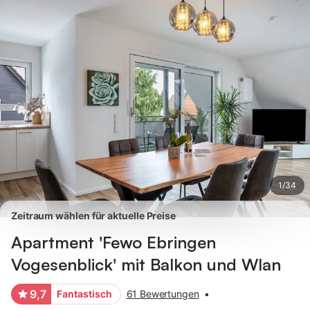
Bilder
Ausstattung
Bewertungen
1
/
34
Zeitraum wählen für aktuelle Preise
Apartment 'Fewo Ebringen
Vogesenblick' mit Balkon und Wlan
9,7
Fantastisch
61 Bewertungen
•