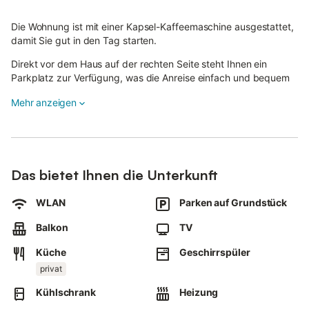
Die Wohnung ist mit einer Kapsel-Kaffeemaschine ausgestattet,
damit Sie gut in den Tag starten.
Direkt vor dem Haus auf der rechten Seite steht Ihnen ein
Parkplatz zur Verfügung, was die Anreise einfach und bequem
macht.
Mehr anzeigen
Ihre Fahrräder können Sie sicher in der abgeschlossenen
Garage abstellen, wo auch eine Ladestation für E-Bikes
vorhanden ist.
Das bietet Ihnen die Unterkunft
WLAN
Parken auf Grundstück
Balkon
TV
Küche
Geschirrspüler
privat
Kühlschrank
Heizung